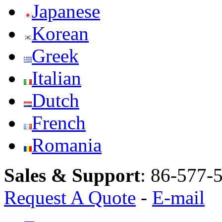
Japanese
Korean
Greek
Italian
Dutch
French
Romania
Sales & Support
:
86-577-
Request A Quote
-
E-mail