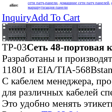
сети патч-панели
,
домашние сети патч панелей
,
alias:
маршрутизация панели
Inquiry
Add To Cart
TP-03
Сеть 48-портовая 
Разработаны и производятс
11801 и EIA/TIA-568Bstan
С кабелем менеджера, про
для различных кабелей с
Это удобно менять этикет