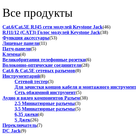
Все продукты
Cat.6/Cat.5E RJ45 сети модулей Keystone Jack
(46)
RJ11/12 (CAT3) Голос модулей Keystone Jack
(38)
Функция аксессуары
(53)
Лицевые панели
(11)
Патч-панели
(5)
Клемма
(4)
Великобритания телефонные розетки
(6)
Волоконно-оптические соединители
(28)
Cat.6 & Cat.5E сетевых разъемов
(0)
Инструментарий
(8)
Сетевой тестер
(3)
Для зачистки концов кабеля и монтажного инструмен
Сеть обжимной инструмент
(5)
Аудио и видео компонентов Разъем
(38)
2,5 Миниатюрные разъемы
(3)
3,5 Миниатюрные разъемы
(5)
6,35 джеки
(4)
S Джек
(26)
Переключатель
(7)
DC Jack
(9)